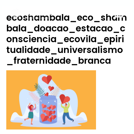
ecoshambala_eco_sham
bala_doacao_estacao_c
onsciencia_ecovila_epiri
tualidade_universalismo
_fraternidade_branca